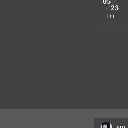
05
23
[
]
土
YOU