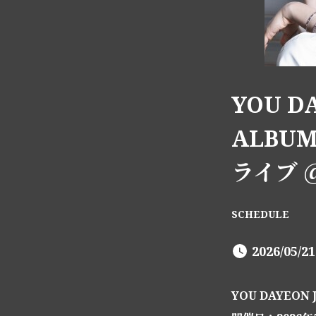
YOU D
ALBU
ライブ ＠
SCHEDULE
2026/05/2
YOU DAYEO