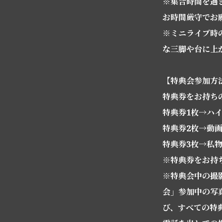
※集合時間を過
お時間厳守でお
※ミニライブ時
な三脚や台に上
【特典会参加方
特典券をお持ち
特典券1枚→ハ
特典券2枚→動
特典券3枚→私
※特典券をお持
※特典会中の撮
会」参加中の写
び、すべての特