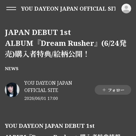
ロ
YOU DAYEON JAPAN OFFICIAL SITE
JAPAN DEBUT 1st
ALBUM『Dream Rusher』(6/24発
売)購入者特典/絵柄公開！
NEWS
YOU DAYEON JAPAN
OFFICIAL SITE
フォロー
2026/06/01 17:00
YOU DAYEON JAPAN DEBUT 1st